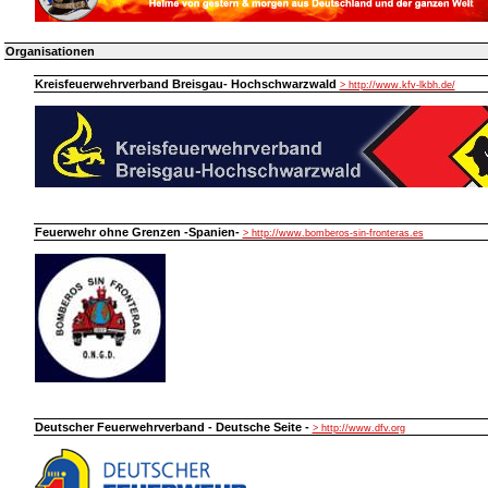
Organisationen
Kreisfeuerwehrverband Breisgau- Hochschwarzwald
> http://www.kfv-lkbh.de/
Feuerwehr ohne Grenzen -Spanien-
> http://www.bomberos-sin-fronteras.es
Deutscher Feuerwehrverband - Deutsche Seite -
> http://www.dfv.org