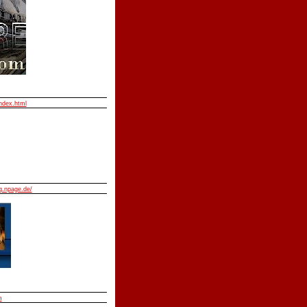
index.html
.npage.de/
m