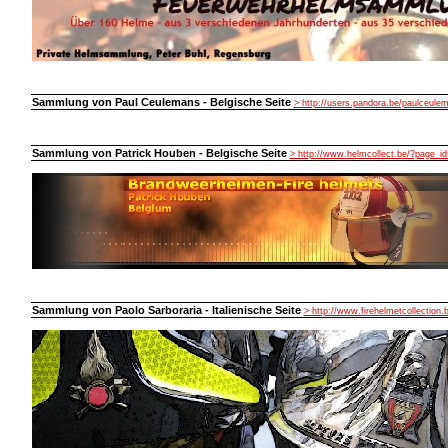
Sammlung von Paul Ceulemans - Belgische Seite
> http://users.pandora.be/paulceule
Sammlung von Patrick Houben - Belgische Seite
> http://www.helmcollect.be/?page_id
Sammlung von Paolo Sarboraria - Italienische Seite
> http://www.firehelmetcollection.