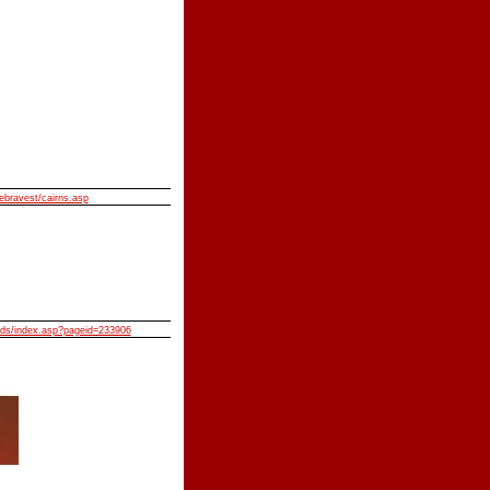
ebravest/cairns.asp
lids/index.asp?pageid=233906