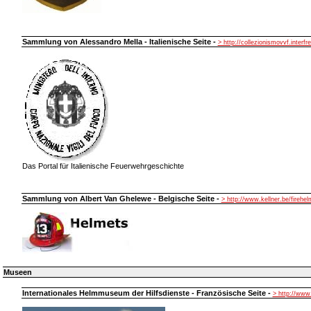
Sammlung von Alessandro Mella - Italienische Seite -
> http://collezionismovvf.interfre
Das Portal für Italienische Feuerwehrgeschichte
Sammlung von Albert Van Ghelewe - Belgische Seite -
> http://www.kellner.be/firehe
Museen
Internationales Helmmuseum der Hilfsdienste - Französische Seite -
> http://ww