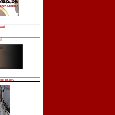
mans/
=2
blogspot.com/