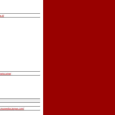
e.it/
lmetscorner
w.museeducasque.com/