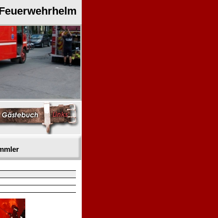
 Feuerwehrhelm
mmler