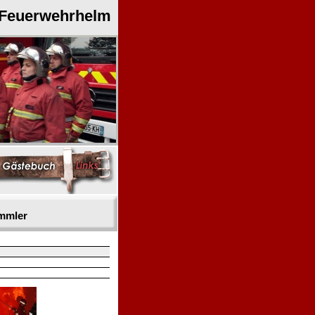
 Feuerwehrhelm
mmler