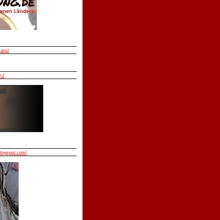
mans/
=2
blogspot.com/