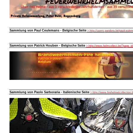
Sammlung von Paul Ceulemans - Belgische Seite
> http://users.pandora.be/paulceule
Sammlung von Patrick Houben - Belgische Seite
> http://www.helmcollect.be/?page_id
Sammlung von Paolo Sarboraria - Italienische Seite
> http://www.firehelmetcollection.