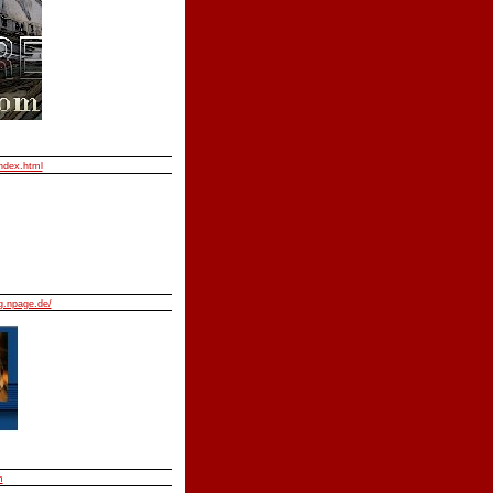
index.html
.npage.de/
m