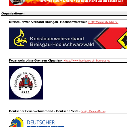
Organisationen
Kreisfeuerwehrverband Breisgau- Hochschwarzwald
> http://www.kfv-lkbh.de/
Feuerwehr ohne Grenzen -Spanien-
> http://www.bomberos-sin-fronteras.es
Deutscher Feuerwehrverband - Deutsche Seite -
> http://www.dfv.org