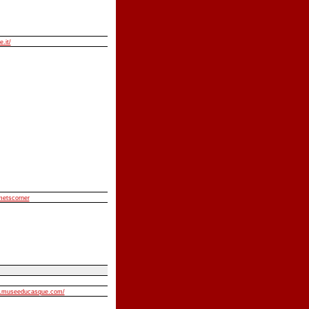
e.it/
lmetscorner
w.museeducasque.com/