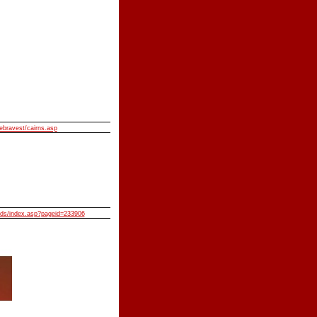
ebravest/cairns.asp
lids/index.asp?pageid=233906