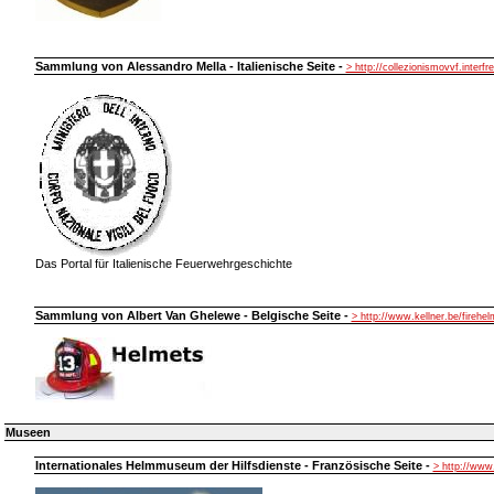
Sammlung von Alessandro Mella - Italienische Seite -
> http://collezionismovvf.interfre
Das Portal für Italienische Feuerwehrgeschichte
Sammlung von Albert Van Ghelewe - Belgische Seite -
> http://www.kellner.be/firehe
Museen
Internationales Helmmuseum der Hilfsdienste - Französische Seite -
> http://ww