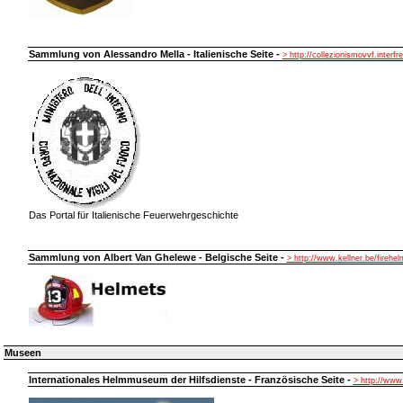
Sammlung von Alessandro Mella - Italienische Seite -
> http://collezionismovvf.interfre
Das Portal für Italienische Feuerwehrgeschichte
Sammlung von Albert Van Ghelewe - Belgische Seite -
> http://www.kellner.be/firehe
Museen
Internationales Helmmuseum der Hilfsdienste - Französische Seite -
> http://ww