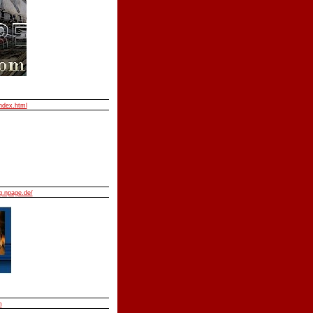
index.html
.npage.de/
m