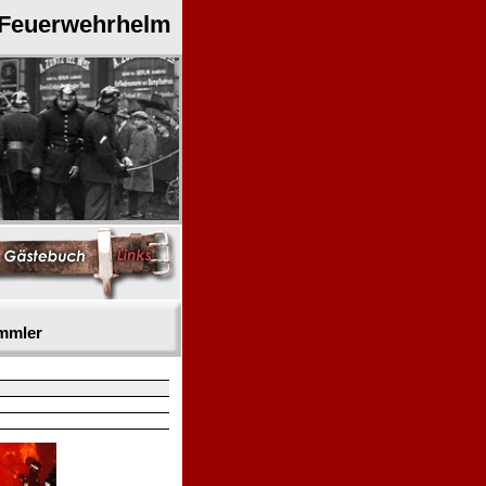
 Feuerwehrhelm
mmler