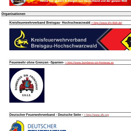
Organisationen
Kreisfeuerwehrverband Breisgau- Hochschwarzwald
> http://www.kfv-lkbh.de/
Feuerwehr ohne Grenzen -Spanien-
> http://www.bomberos-sin-fronteras.es
Deutscher Feuerwehrverband - Deutsche Seite -
> http://www.dfv.org