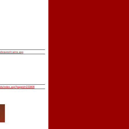
ebravest/cairns.asp
lids/index.asp?pageid=233906