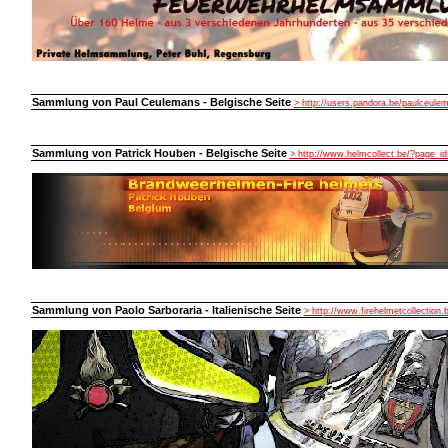
Sammlung von Paul Ceulemans - Belgische Seite
> http://users.pandora.be/paulceule
Sammlung von Patrick Houben - Belgische Seite
> http://www.helmcollect.be/?page_id
Sammlung von Paolo Sarboraria - Italienische Seite
> http://www.firehelmetcollection.