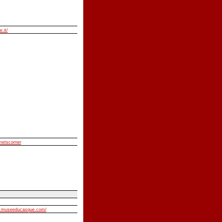
e.it/
lmetscorner
w.museeducasque.com/