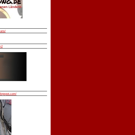
mans/
=2
blogspot.com/