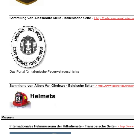
Sammlung von Alessandro Mella - Italienische Seite -
> http://collezionismovvf.interfre
Das Portal für Italienische Feuerwehrgeschichte
Sammlung von Albert Van Ghelewe - Belgische Seite -
> http://www.kellner.be/firehe
Museen
Internationales Helmmuseum der Hilfsdienste - Französische Seite -
> http://ww