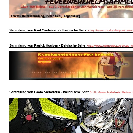
Sammlung von Paul Ceulemans - Belgische Seite
> http://users.pandora.be/paulceule
Sammlung von Patrick Houben - Belgische Seite
> http://www.helmcollect.be/?page_id
Sammlung von Paolo Sarboraria - Italienische Seite
> http://www.firehelmetcollection.