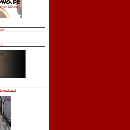
mans/
=2
blogspot.com/