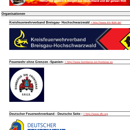
Organisationen
Kreisfeuerwehrverband Breisgau- Hochschwarzwald
> http://www.kfv-lkbh.de/
Feuerwehr ohne Grenzen -Spanien-
> http://www.bomberos-sin-fronteras.es
Deutscher Feuerwehrverband - Deutsche Seite -
> http://www.dfv.org