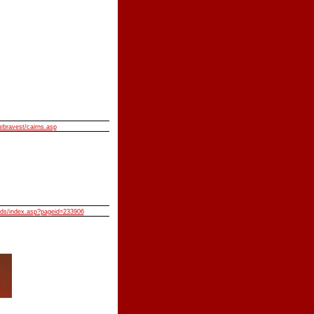
ebravest/cairns.asp
lids/index.asp?pageid=233906