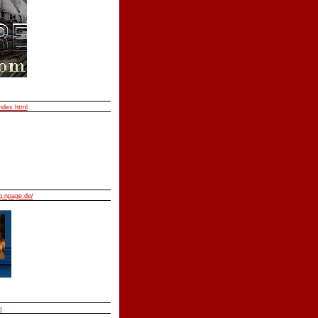
index.html
.npage.de/
m