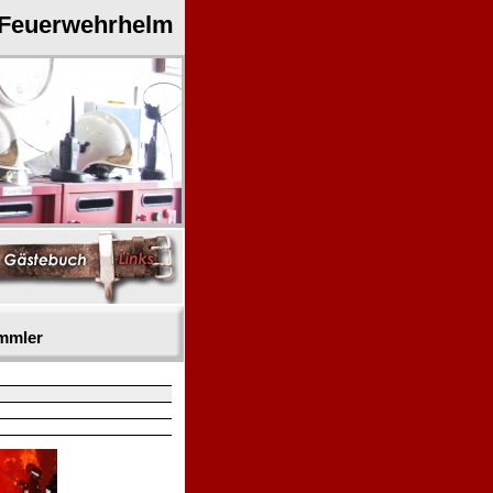
 Feuerwehrhelm
mmler