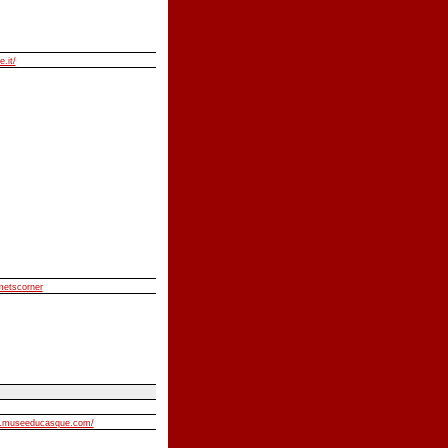
e.it/
lmetscorner
w.museeducasque.com/