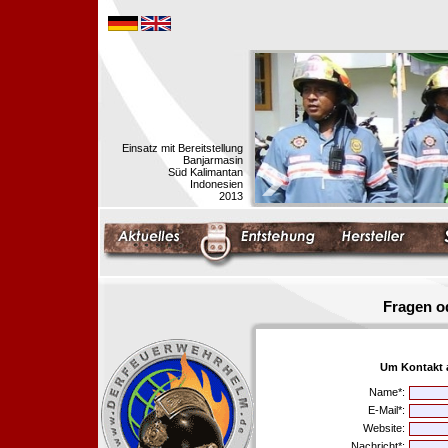
Einsatz mit Bereitstellung
Banjarmasin
Süd Kalimantan
Indonesien
2013
Fragen o
Um Kontakt 
Name*:
E-Mail*:
Website:
Nachricht*: