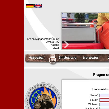
Krisen Management Übung
Amata City
Thailand
2013
Fragen o
Um Kontakt 
Name*:
E-Mail*:
Website:
Nachricht*: