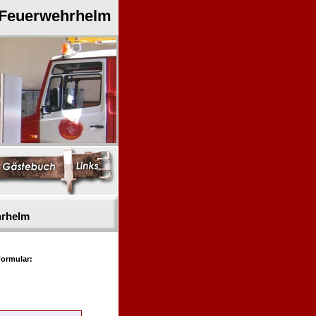
 Feuerwehrhelm
hrhelm
ormular: