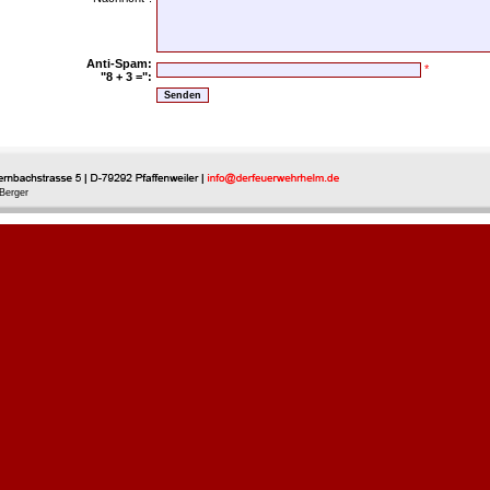
Anti-Spam:
*
"8 + 3 =":
Berger