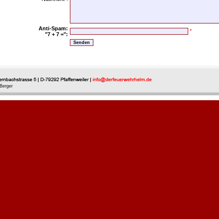
Anti-Spam:
*
"7 + 7 =":
Berger