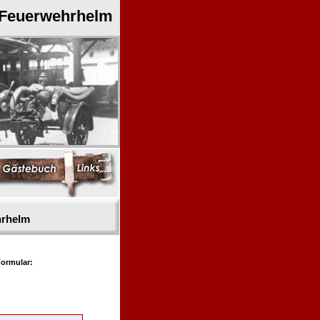
 Feuerwehrhelm
hrhelm
ormular: