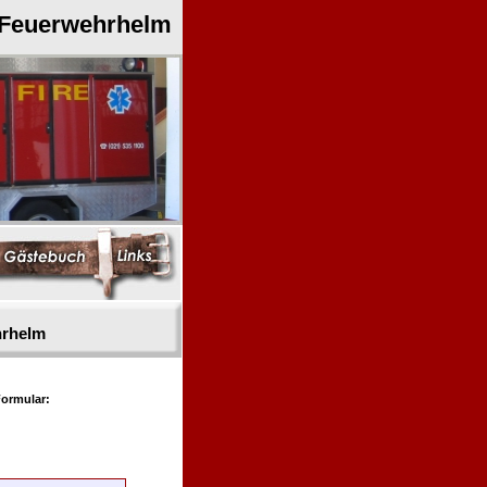
 Feuerwehrhelm
hrhelm
ormular: