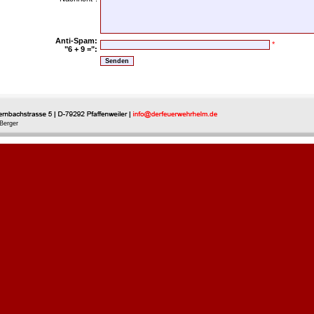
Anti-Spam:
*
"6 + 9 =":
Berger