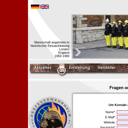
Mannschaft angetreten in
historischer Einsatzkleidung
London
England
1950-1980
Fragen o
Um Kontakt 
Name*:
E-Mail*:
Website:
Nachricht*: