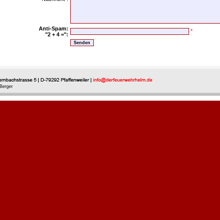
Anti-Spam:
*
"2 + 4 =":
Berger