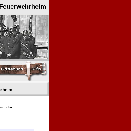
 Feuerwehrhelm
hrhelm
ormular: