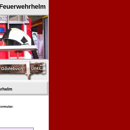
 Feuerwehrhelm
hrhelm
ormular: