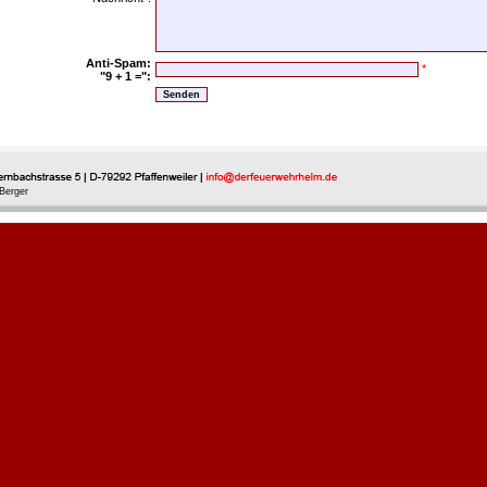
Anti-Spam:
*
"9 + 1 =":
Berger