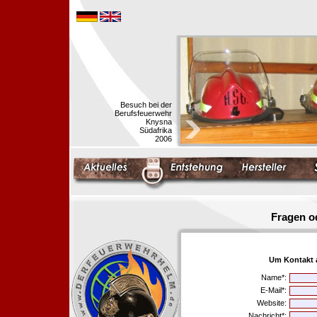
Besuch bei der
Berufsfeuerwehr
Knysna
Südafrika
2006
Fragen o
Um Kontakt 
Name*:
E-Mail*:
Website:
Nachricht*: