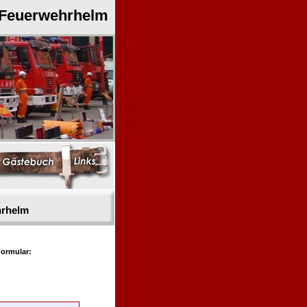
 Feuerwehrhelm
hrhelm
ormular: