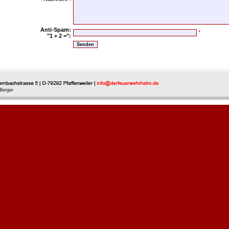
Anti-Spam:
*
"1 + 2 =":
Berger