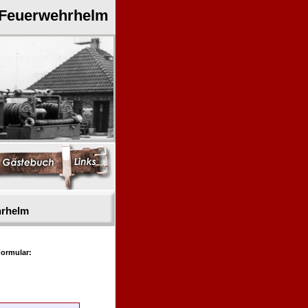
 Feuerwehrhelm
hrhelm
ormular: