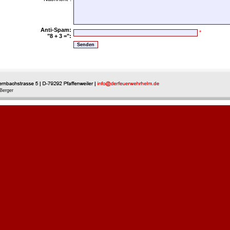
Anti-Spam:
*
"8 + 3 =":
Berger