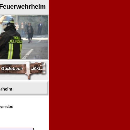
 Feuerwehrhelm
hrhelm
ormular: