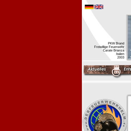
PKW Brand
Freiwillige Feuerwehr
Carate Brianza
Italien
2003