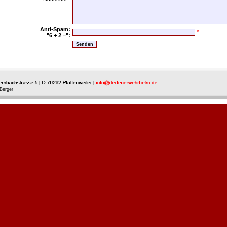
Anti-Spam:
*
"6 + 2 =":
Berger