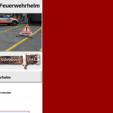
 Feuerwehrhelm
hrhelm
ormular: