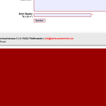
Anti-Spam:
*
"4 + 6 =":
Berger