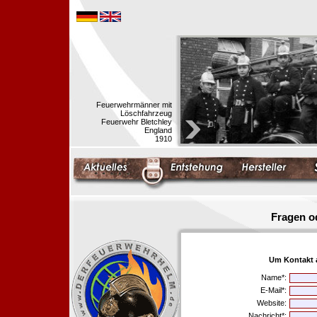
Feuerwehrmänner mit
Löschfahrzeug
Feuerwehr Bletchley
England
1910
Fragen o
Um Kontakt 
Name*:
E-Mail*:
Website:
Nachricht*: