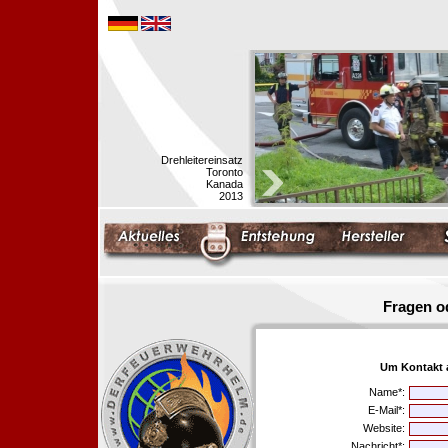
Drehleitereinsatz
Toronto
Kanada
2013
Fragen o
Um Kontakt 
Name*:
E-Mail*:
Website:
Nachricht*: