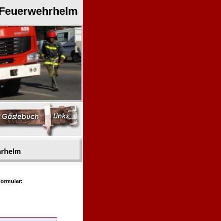
 Feuerwehrhelm
hrhelm
ormular: