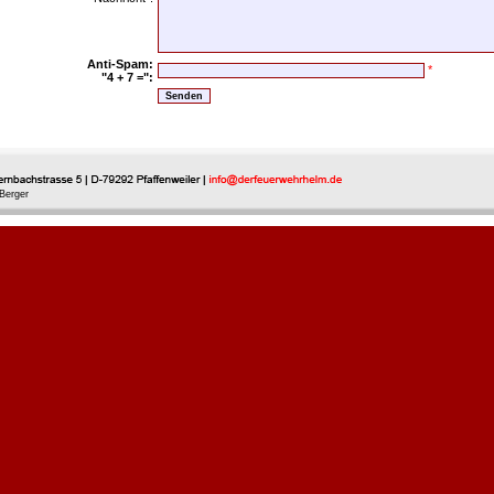
Anti-Spam:
*
"4 + 7 =":
Berger