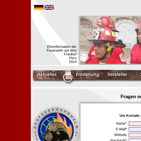
Ehrenformation der
Feuerwehr auf dem
Friedhof
Peru
2014
Fragen o
Um Kontakt 
Name*:
E-Mail*:
Website:
Nachricht*: