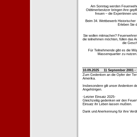
Am Sonntag werden Feuerwehrold
Oldtimerbesitzer bringen ihre gep
freuen – die Expertinnen un
Beim 34. Wettbewerb Historischer
Erleben Sie d
Sie wollen mitmachen? Feuerwehren
die teilnehmen möchten, füllen das 
die Gesch
Für Teilnehmende gibt es die Mö
Massenquartier zu nutzen. 
10.09.2025
11 September 2001 -
Zum Gedenken an die Opfer der Terro
Amerika.
Insbesondere gilt unser Andenken de
Angehörigen.
-Letzter Einsatz 2025-
Gleichzeitig gedenken wir den Feuerw
Einsatz ihr Leben lassen mußten.
Dank und Anerkennung für ihre Verd