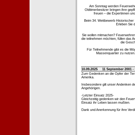
Am Sonntag werden Feuerwehrold
Oldtimerbesitzer bringen ihre gep
freuen – die Expertinnen un
Beim 34. Wettbewerb Historischer
Erleben Sie d
Sie wollen mitmachen? Feuerwehren
die teilnehmen möchten, füllen das 
die Gesch
Für Teilnehmende gibt es die Mö
Massenquartier zu nutzen. 
10.09.2025
11 September 2001 -
Zum Gedenken an die Opfer der Terro
Amerika.
Insbesondere gilt unser Andenken de
Angehörigen.
-Letzter Einsatz 2025-
Gleichzeitig gedenken wir den Feuerw
Einsatz ihr Leben lassen mußten.
Dank und Anerkennung für ihre Verd