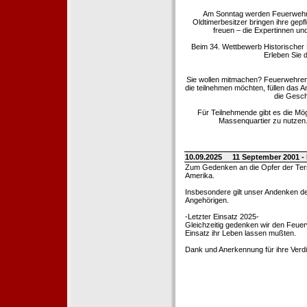
Am Sonntag werden Feuerwehrold
Oldtimerbesitzer bringen ihre gep
freuen – die Expertinnen un
Beim 34. Wettbewerb Historischer
Erleben Sie d
Sie wollen mitmachen? Feuerwehren
die teilnehmen möchten, füllen das 
die Gesch
Für Teilnehmende gibt es die Mö
Massenquartier zu nutzen. 
10.09.2025
11 September 2001 -
Zum Gedenken an die Opfer der Terro
Amerika.
Insbesondere gilt unser Andenken de
Angehörigen.
-Letzter Einsatz 2025-
Gleichzeitig gedenken wir den Feuerw
Einsatz ihr Leben lassen mußten.
Dank und Anerkennung für ihre Verd