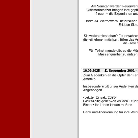
Am Sonntag werden Feuerwehrold
Oldtimerbesitzer bringen ihre gep
freuen – die Expertinnen un
Beim 34. Wettbewerb Historischer
Erleben Sie d
Sie wollen mitmachen? Feuerwehren
die teilnehmen möchten, füllen das 
die Gesch
Für Teilnehmende gibt es die Mö
Massenquartier zu nutzen. 
10.09.2025
11 September 2001 -
Zum Gedenken an die Opfer der Terro
Amerika.
Insbesondere gilt unser Andenken de
Angehörigen.
-Letzter Einsatz 2025-
Gleichzeitig gedenken wir den Feuerw
Einsatz ihr Leben lassen mußten.
Dank und Anerkennung für ihre Verd