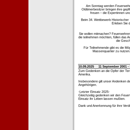
Am Sonntag werden Feuerwehrold
Oldtimerbesitzer bringen ihre gep
freuen – die Expertinnen un
Beim 34. Wettbewerb Historischer
Erleben Sie d
Sie wollen mitmachen? Feuerwehren
die teilnehmen möchten, füllen das 
die Gesch
Für Teilnehmende gibt es die Mö
Massenquartier zu nutzen. 
10.09.2025
11 September 2001 -
Zum Gedenken an die Opfer der Terro
Amerika.
Insbesondere gilt unser Andenken de
Angehörigen.
-Letzter Einsatz 2025-
Gleichzeitig gedenken wir den Feuerw
Einsatz ihr Leben lassen mußten.
Dank und Anerkennung für ihre Verd