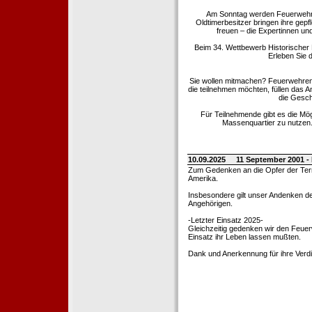
Am Sonntag werden Feuerwehrold
Oldtimerbesitzer bringen ihre gep
freuen – die Expertinnen un
Beim 34. Wettbewerb Historischer
Erleben Sie d
Sie wollen mitmachen? Feuerwehren
die teilnehmen möchten, füllen das 
die Gesch
Für Teilnehmende gibt es die Mö
Massenquartier zu nutzen. 
10.09.2025
11 September 2001 -
Zum Gedenken an die Opfer der Terro
Amerika.
Insbesondere gilt unser Andenken de
Angehörigen.
-Letzter Einsatz 2025-
Gleichzeitig gedenken wir den Feuerw
Einsatz ihr Leben lassen mußten.
Dank und Anerkennung für ihre Verd