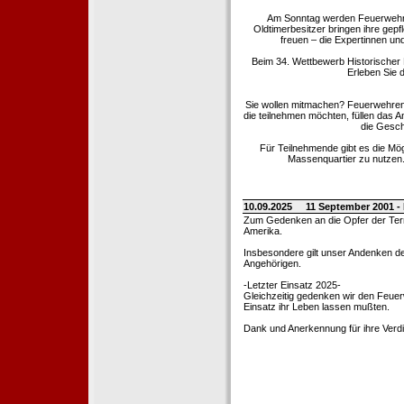
Am Sonntag werden Feuerwehrold
Oldtimerbesitzer bringen ihre gep
freuen – die Expertinnen un
Beim 34. Wettbewerb Historischer
Erleben Sie d
Sie wollen mitmachen? Feuerwehren
die teilnehmen möchten, füllen das 
die Gesch
Für Teilnehmende gibt es die Mö
Massenquartier zu nutzen. 
10.09.2025
11 September 2001 -
Zum Gedenken an die Opfer der Terro
Amerika.
Insbesondere gilt unser Andenken de
Angehörigen.
-Letzter Einsatz 2025-
Gleichzeitig gedenken wir den Feuerw
Einsatz ihr Leben lassen mußten.
Dank und Anerkennung für ihre Verd