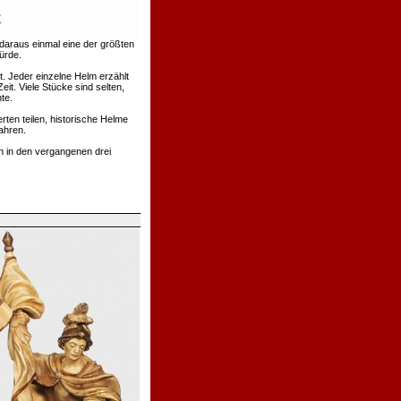
daraus einmal eine der größten
ürde.
. Jeder einzelne Helm erzählt
t. Viele Stücke sind selten,
te.
rten teilen, historische Helme
ahren.
h in den vergangenen drei