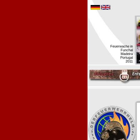
Feuerwache in
Funchal
Madeira
Portugal
2011