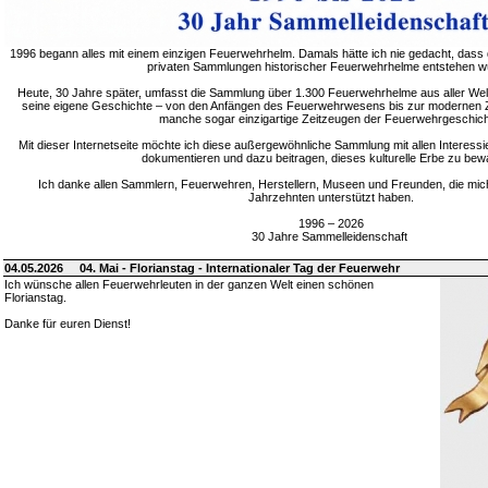
1996 begann alles mit einem einzigen Feuerwehrhelm. Damals hätte ich nie gedacht, dass 
privaten Sammlungen historischer Feuerwehrhelme entstehen w
Heute, 30 Jahre später, umfasst die Sammlung über 1.300 Feuerwehrhelme aus aller Welt
seine eigene Geschichte – von den Anfängen des Feuerwehrwesens bis zur modernen Zei
manche sogar einzigartige Zeitzeugen der Feuerwehrgeschich
Mit dieser Internetseite möchte ich diese außergewöhnliche Sammlung mit allen Interessie
dokumentieren und dazu beitragen, dieses kulturelle Erbe zu bew
Ich danke allen Sammlern, Feuerwehren, Herstellern, Museen und Freunden, die mic
Jahrzehnten unterstützt haben.
1996 – 2026
30 Jahre Sammelleidenschaft
04.05.2026
04. Mai - Florianstag - Internationaler Tag der Feuerwehr
Ich wünsche allen Feuerwehrleuten in der ganzen Welt einen schönen
Florianstag.
Danke für euren Dienst!