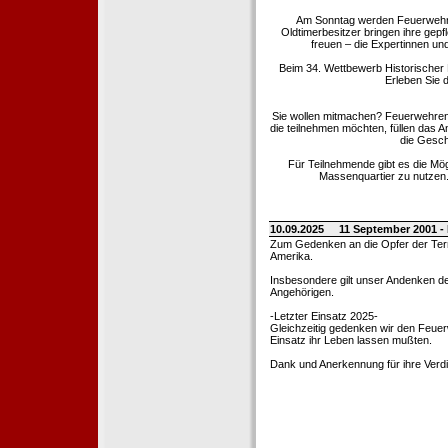
Am Sonntag werden Feuerwehrold
Oldtimerbesitzer bringen ihre gep
freuen – die Expertinnen un
Beim 34. Wettbewerb Historischer
Erleben Sie d
Sie wollen mitmachen? Feuerwehren
die teilnehmen möchten, füllen das 
die Gesch
Für Teilnehmende gibt es die Mö
Massenquartier zu nutzen. 
10.09.2025
11 September 2001 -
Zum Gedenken an die Opfer der Terro
Amerika.
Insbesondere gilt unser Andenken de
Angehörigen.
-Letzter Einsatz 2025-
Gleichzeitig gedenken wir den Feuerw
Einsatz ihr Leben lassen mußten.
Dank und Anerkennung für ihre Verd