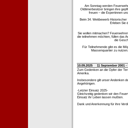
Am Sonntag werden Feuerwehrold
Oldtimerbesitzer bringen ihre gep
freuen – die Expertinnen un
Beim 34. Wettbewerb Historischer
Erleben Sie d
Sie wollen mitmachen? Feuerwehren
die teilnehmen möchten, füllen das 
die Gesch
Für Teilnehmende gibt es die Mö
Massenquartier zu nutzen. 
10.09.2025
11 September 2001 -
Zum Gedenken an die Opfer der Terro
Amerika.
Insbesondere gilt unser Andenken de
Angehörigen.
-Letzter Einsatz 2025-
Gleichzeitig gedenken wir den Feuerw
Einsatz ihr Leben lassen mußten.
Dank und Anerkennung für ihre Verd