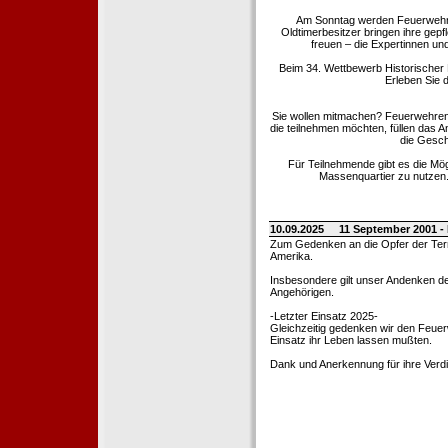
Am Sonntag werden Feuerwehrold
Oldtimerbesitzer bringen ihre gep
freuen – die Expertinnen un
Beim 34. Wettbewerb Historischer
Erleben Sie d
Sie wollen mitmachen? Feuerwehren
die teilnehmen möchten, füllen das 
die Gesch
Für Teilnehmende gibt es die Mö
Massenquartier zu nutzen. 
10.09.2025
11 September 2001 -
Zum Gedenken an die Opfer der Terro
Amerika.
Insbesondere gilt unser Andenken de
Angehörigen.
-Letzter Einsatz 2025-
Gleichzeitig gedenken wir den Feuerw
Einsatz ihr Leben lassen mußten.
Dank und Anerkennung für ihre Verd