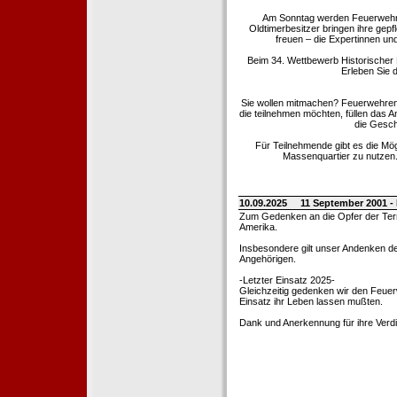
Am Sonntag werden Feuerwehrold
Oldtimerbesitzer bringen ihre gep
freuen – die Expertinnen un
Beim 34. Wettbewerb Historischer
Erleben Sie d
Sie wollen mitmachen? Feuerwehren
die teilnehmen möchten, füllen das 
die Gesch
Für Teilnehmende gibt es die Mö
Massenquartier zu nutzen. 
10.09.2025
11 September 2001 -
Zum Gedenken an die Opfer der Terro
Amerika.
Insbesondere gilt unser Andenken de
Angehörigen.
-Letzter Einsatz 2025-
Gleichzeitig gedenken wir den Feuerw
Einsatz ihr Leben lassen mußten.
Dank und Anerkennung für ihre Verd