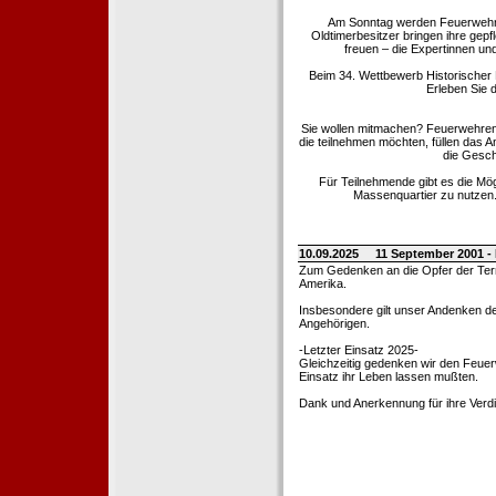
Am Sonntag werden Feuerwehrold
Oldtimerbesitzer bringen ihre gep
freuen – die Expertinnen un
Beim 34. Wettbewerb Historischer
Erleben Sie d
Sie wollen mitmachen? Feuerwehren
die teilnehmen möchten, füllen das 
die Gesch
Für Teilnehmende gibt es die Mö
Massenquartier zu nutzen. 
10.09.2025
11 September 2001 -
Zum Gedenken an die Opfer der Terro
Amerika.
Insbesondere gilt unser Andenken de
Angehörigen.
-Letzter Einsatz 2025-
Gleichzeitig gedenken wir den Feuerw
Einsatz ihr Leben lassen mußten.
Dank und Anerkennung für ihre Verd