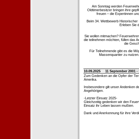
Am Sonntag werden Feuerwehrold
Oldtimerbesitzer bringen ihre gep
freuen – die Expertinnen un
Beim 34. Wettbewerb Historischer
Erleben Sie d
Sie wollen mitmachen? Feuerwehren
die teilnehmen möchten, füllen das 
die Gesch
Für Teilnehmende gibt es die Mö
Massenquartier zu nutzen. 
10.09.2025
11 September 2001 -
Zum Gedenken an die Opfer der Terro
Amerika.
Insbesondere gilt unser Andenken de
Angehörigen.
-Letzter Einsatz 2025-
Gleichzeitig gedenken wir den Feuerw
Einsatz ihr Leben lassen mußten.
Dank und Anerkennung für ihre Verd