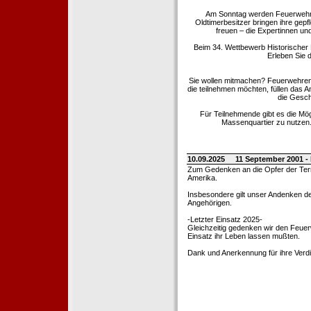
Am Sonntag werden Feuerwehrold
Oldtimerbesitzer bringen ihre gep
freuen – die Expertinnen un
Beim 34. Wettbewerb Historischer
Erleben Sie d
Sie wollen mitmachen? Feuerwehren
die teilnehmen möchten, füllen das 
die Gesch
Für Teilnehmende gibt es die Mö
Massenquartier zu nutzen. 
10.09.2025
11 September 2001 -
Zum Gedenken an die Opfer der Terro
Amerika.
Insbesondere gilt unser Andenken de
Angehörigen.
-Letzter Einsatz 2025-
Gleichzeitig gedenken wir den Feuerw
Einsatz ihr Leben lassen mußten.
Dank und Anerkennung für ihre Verd