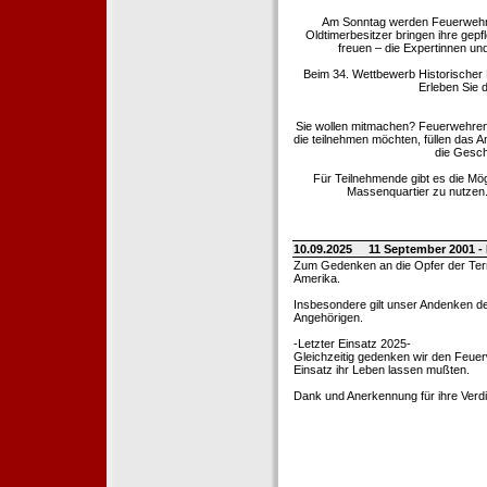
Am Sonntag werden Feuerwehrold
Oldtimerbesitzer bringen ihre gep
freuen – die Expertinnen un
Beim 34. Wettbewerb Historischer
Erleben Sie d
Sie wollen mitmachen? Feuerwehren
die teilnehmen möchten, füllen das 
die Gesch
Für Teilnehmende gibt es die Mö
Massenquartier zu nutzen. 
10.09.2025
11 September 2001 -
Zum Gedenken an die Opfer der Terro
Amerika.
Insbesondere gilt unser Andenken de
Angehörigen.
-Letzter Einsatz 2025-
Gleichzeitig gedenken wir den Feuerw
Einsatz ihr Leben lassen mußten.
Dank und Anerkennung für ihre Verd