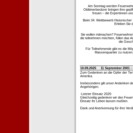
Am Sonntag werden Feuerwehrold
Oldtimerbesitzer bringen ihre gep
freuen – die Expertinnen un
Beim 34. Wettbewerb Historischer
Erleben Sie d
Sie wollen mitmachen? Feuerwehren
die teilnehmen möchten, füllen das 
die Gesch
Für Teilnehmende gibt es die Mö
Massenquartier zu nutzen. 
10.09.2025
11 September 2001 -
Zum Gedenken an die Opfer der Terro
Amerika.
Insbesondere gilt unser Andenken de
Angehörigen.
-Letzter Einsatz 2025-
Gleichzeitig gedenken wir den Feuerw
Einsatz ihr Leben lassen mußten.
Dank und Anerkennung für ihre Verd