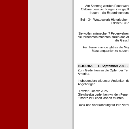
Am Sonntag werden Feuerwehrold
Oldtimerbesitzer bringen ihre gep
freuen – die Expertinnen un
Beim 34. Wettbewerb Historischer
Erleben Sie d
Sie wollen mitmachen? Feuerwehren
die teilnehmen möchten, füllen das 
die Gesch
Für Teilnehmende gibt es die Mö
Massenquartier zu nutzen. 
10.09.2025
11 September 2001 -
Zum Gedenken an die Opfer der Terro
Amerika.
Insbesondere gilt unser Andenken de
Angehörigen.
-Letzter Einsatz 2025-
Gleichzeitig gedenken wir den Feuerw
Einsatz ihr Leben lassen mußten.
Dank und Anerkennung für ihre Verd