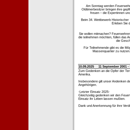
Am Sonntag werden Feuerwehrold
Oldtimerbesitzer bringen ihre gep
freuen – die Expertinnen un
Beim 34. Wettbewerb Historischer
Erleben Sie d
Sie wollen mitmachen? Feuerwehren
die teilnehmen möchten, füllen das 
die Gesch
Für Teilnehmende gibt es die Mö
Massenquartier zu nutzen. 
10.09.2025
11 September 2001 -
Zum Gedenken an die Opfer der Terro
Amerika.
Insbesondere gilt unser Andenken de
Angehörigen.
-Letzter Einsatz 2025-
Gleichzeitig gedenken wir den Feuerw
Einsatz ihr Leben lassen mußten.
Dank und Anerkennung für ihre Verd