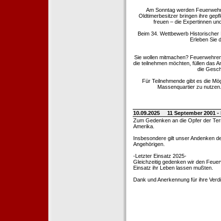
Am Sonntag werden Feuerwehrold
Oldtimerbesitzer bringen ihre gep
freuen – die Expertinnen un
Beim 34. Wettbewerb Historischer
Erleben Sie d
Sie wollen mitmachen? Feuerwehren
die teilnehmen möchten, füllen das 
die Gesch
Für Teilnehmende gibt es die Mö
Massenquartier zu nutzen. 
10.09.2025
11 September 2001 -
Zum Gedenken an die Opfer der Terro
Amerika.
Insbesondere gilt unser Andenken de
Angehörigen.
-Letzter Einsatz 2025-
Gleichzeitig gedenken wir den Feuerw
Einsatz ihr Leben lassen mußten.
Dank und Anerkennung für ihre Verd