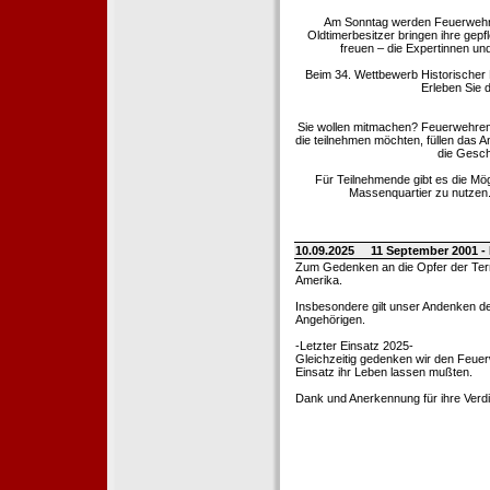
Am Sonntag werden Feuerwehrold
Oldtimerbesitzer bringen ihre gep
freuen – die Expertinnen un
Beim 34. Wettbewerb Historischer
Erleben Sie d
Sie wollen mitmachen? Feuerwehren
die teilnehmen möchten, füllen das 
die Gesch
Für Teilnehmende gibt es die Mö
Massenquartier zu nutzen. 
10.09.2025
11 September 2001 -
Zum Gedenken an die Opfer der Terro
Amerika.
Insbesondere gilt unser Andenken de
Angehörigen.
-Letzter Einsatz 2025-
Gleichzeitig gedenken wir den Feuerw
Einsatz ihr Leben lassen mußten.
Dank und Anerkennung für ihre Verd