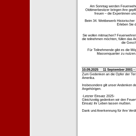
Am Sonntag werden Feuerwehrold
Oldtimerbesitzer bringen ihre gep
freuen – die Expertinnen un
Beim 34. Wettbewerb Historischer
Erleben Sie d
Sie wollen mitmachen? Feuerwehren
die teilnehmen möchten, füllen das 
die Gesch
Für Teilnehmende gibt es die Mö
Massenquartier zu nutzen. 
10.09.2025
11 September 2001 -
Zum Gedenken an die Opfer der Terro
Amerika.
Insbesondere gilt unser Andenken de
Angehörigen.
-Letzter Einsatz 2025-
Gleichzeitig gedenken wir den Feuerw
Einsatz ihr Leben lassen mußten.
Dank und Anerkennung für ihre Verd