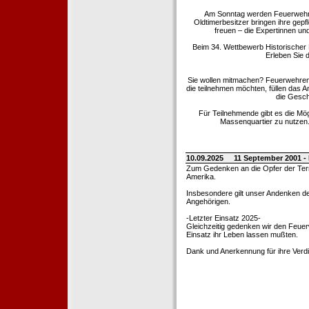
Am Sonntag werden Feuerwehrold
Oldtimerbesitzer bringen ihre gep
freuen – die Expertinnen un
Beim 34. Wettbewerb Historischer
Erleben Sie d
Sie wollen mitmachen? Feuerwehren
die teilnehmen möchten, füllen das 
die Gesch
Für Teilnehmende gibt es die Mö
Massenquartier zu nutzen. 
10.09.2025
11 September 2001 -
Zum Gedenken an die Opfer der Terro
Amerika.
Insbesondere gilt unser Andenken de
Angehörigen.
-Letzter Einsatz 2025-
Gleichzeitig gedenken wir den Feuerw
Einsatz ihr Leben lassen mußten.
Dank und Anerkennung für ihre Verd