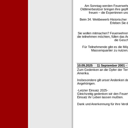
Am Sonntag werden Feuerwehrold
Oldtimerbesitzer bringen ihre gep
freuen – die Expertinnen un
Beim 34. Wettbewerb Historischer
Erleben Sie d
Sie wollen mitmachen? Feuerwehren
die teilnehmen möchten, füllen das 
die Gesch
Für Teilnehmende gibt es die Mö
Massenquartier zu nutzen. 
10.09.2025
11 September 2001 -
Zum Gedenken an die Opfer der Terro
Amerika.
Insbesondere gilt unser Andenken de
Angehörigen.
-Letzter Einsatz 2025-
Gleichzeitig gedenken wir den Feuerw
Einsatz ihr Leben lassen mußten.
Dank und Anerkennung für ihre Verd