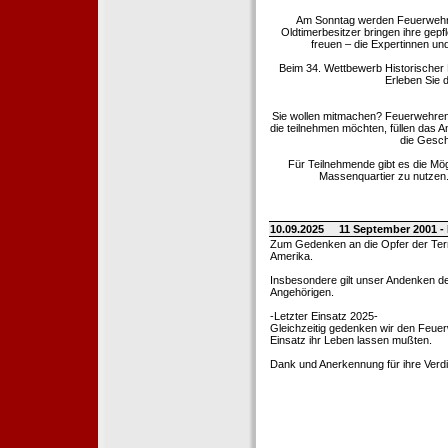
Am Sonntag werden Feuerwehrold
Oldtimerbesitzer bringen ihre gep
freuen – die Expertinnen un
Beim 34. Wettbewerb Historischer
Erleben Sie d
Sie wollen mitmachen? Feuerwehren
die teilnehmen möchten, füllen das 
die Gesch
Für Teilnehmende gibt es die Mö
Massenquartier zu nutzen. 
10.09.2025
11 September 2001 -
Zum Gedenken an die Opfer der Terro
Amerika.
Insbesondere gilt unser Andenken de
Angehörigen.
-Letzter Einsatz 2025-
Gleichzeitig gedenken wir den Feuerw
Einsatz ihr Leben lassen mußten.
Dank und Anerkennung für ihre Verd