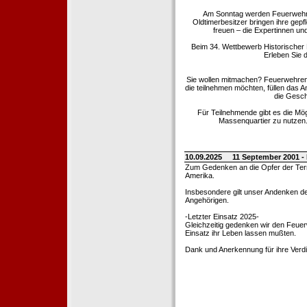
Am Sonntag werden Feuerwehrold
Oldtimerbesitzer bringen ihre gep
freuen – die Expertinnen un
Beim 34. Wettbewerb Historischer
Erleben Sie d
Sie wollen mitmachen? Feuerwehren
die teilnehmen möchten, füllen das 
die Gesch
Für Teilnehmende gibt es die Mö
Massenquartier zu nutzen. 
10.09.2025
11 September 2001 -
Zum Gedenken an die Opfer der Terro
Amerika.
Insbesondere gilt unser Andenken de
Angehörigen.
-Letzter Einsatz 2025-
Gleichzeitig gedenken wir den Feuerw
Einsatz ihr Leben lassen mußten.
Dank und Anerkennung für ihre Verd