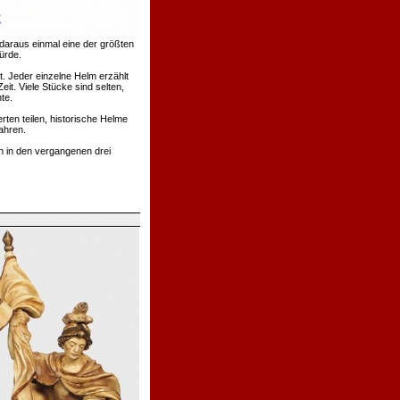
daraus einmal eine der größten
ürde.
. Jeder einzelne Helm erzählt
t. Viele Stücke sind selten,
te.
rten teilen, historische Helme
ahren.
h in den vergangenen drei