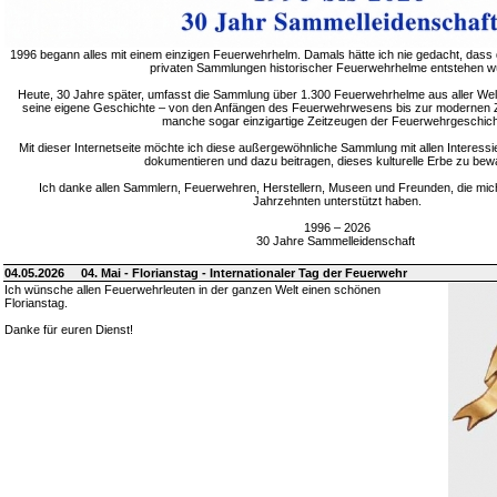
1996 begann alles mit einem einzigen Feuerwehrhelm. Damals hätte ich nie gedacht, dass 
privaten Sammlungen historischer Feuerwehrhelme entstehen w
Heute, 30 Jahre später, umfasst die Sammlung über 1.300 Feuerwehrhelme aus aller Welt
seine eigene Geschichte – von den Anfängen des Feuerwehrwesens bis zur modernen Zei
manche sogar einzigartige Zeitzeugen der Feuerwehrgeschich
Mit dieser Internetseite möchte ich diese außergewöhnliche Sammlung mit allen Interessie
dokumentieren und dazu beitragen, dieses kulturelle Erbe zu bew
Ich danke allen Sammlern, Feuerwehren, Herstellern, Museen und Freunden, die mic
Jahrzehnten unterstützt haben.
1996 – 2026
30 Jahre Sammelleidenschaft
04.05.2026
04. Mai - Florianstag - Internationaler Tag der Feuerwehr
Ich wünsche allen Feuerwehrleuten in der ganzen Welt einen schönen
Florianstag.
Danke für euren Dienst!