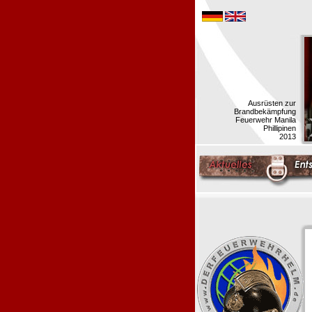
Ausrüsten zur
Brandbekämpfung
Feuerwehr Manila
Phillipinen
2013