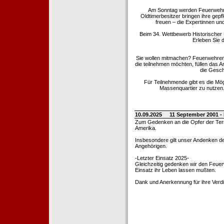
Am Sonntag werden Feuerwehrold
Oldtimerbesitzer bringen ihre gep
freuen – die Expertinnen un
Beim 34. Wettbewerb Historischer
Erleben Sie d
Sie wollen mitmachen? Feuerwehren
die teilnehmen möchten, füllen das 
die Gesch
Für Teilnehmende gibt es die Mö
Massenquartier zu nutzen. 
10.09.2025
11 September 2001 -
Zum Gedenken an die Opfer der Terro
Amerika.
Insbesondere gilt unser Andenken de
Angehörigen.
-Letzter Einsatz 2025-
Gleichzeitig gedenken wir den Feuerw
Einsatz ihr Leben lassen mußten.
Dank und Anerkennung für ihre Verd