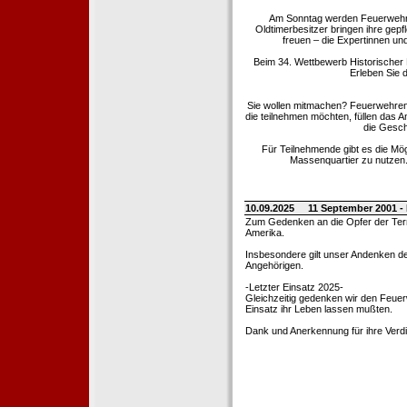
Am Sonntag werden Feuerwehrold
Oldtimerbesitzer bringen ihre gep
freuen – die Expertinnen un
Beim 34. Wettbewerb Historischer
Erleben Sie d
Sie wollen mitmachen? Feuerwehren
die teilnehmen möchten, füllen das 
die Gesch
Für Teilnehmende gibt es die Mö
Massenquartier zu nutzen. 
10.09.2025
11 September 2001 -
Zum Gedenken an die Opfer der Terro
Amerika.
Insbesondere gilt unser Andenken de
Angehörigen.
-Letzter Einsatz 2025-
Gleichzeitig gedenken wir den Feuerw
Einsatz ihr Leben lassen mußten.
Dank und Anerkennung für ihre Verd